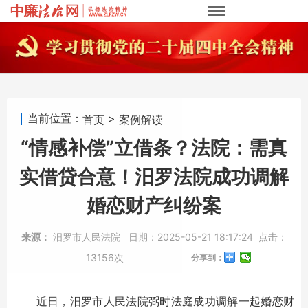
当前位置：
>
首页
案例解读
“情感补偿”立借条？法院：需真
实借贷合意！汨罗法院成功调解
婚恋财产纠纷案
来源：
汨罗市人民法院
日期：
2025-05-21 18:17:24
点击：
13156次
分享到：
近日，汨罗市人民法院弼时法庭成功调解一起婚恋财