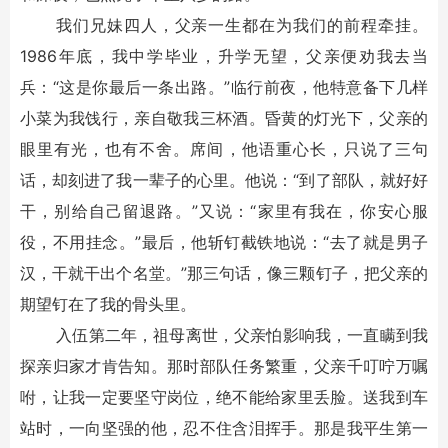
我们兄妹四人，父亲一生都在为我们的前程牵挂。
1986年底，我中学毕业，升学无望，父亲便劝我去当
兵：“这是你最后一条出路。”临行前夜，他特意备下几样
小菜为我饯行，亲自敬我三杯酒。昏黄的灯光下，父亲的
眼里有光，也有不舍。席间，他语重心长，只说了三句
话，却刻进了我一辈子的心里。他说：“到了部队，就好好
干，别给自己留退路。”又说：“家里有我在，你安心服
役，不用挂念。”最后，他斩钉截铁地说：“去了就是男子
汉，干就干出个名堂。”那三句话，像三颗钉子，把父亲的
期望钉在了我的骨头里。
入伍第二年，祖母离世，父亲怕影响我，一直瞒到我
探亲归家才肯告知。那时部队任务繁重，父亲千叮咛万嘱
咐，让我一定要坚守岗位，绝不能给家里丢脸。送我到车
站时，一向坚强的他，忍不住含泪挥手。那是我平生第一