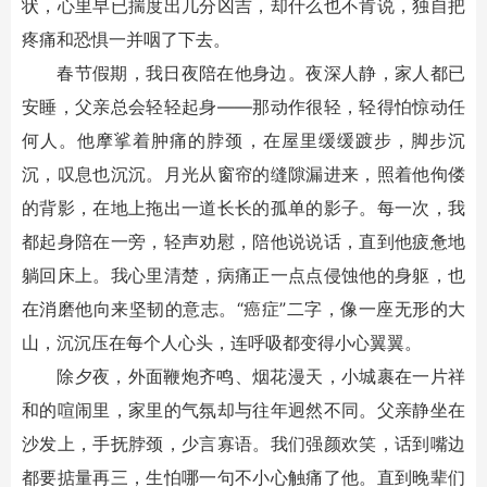
状，心里早已揣度出几分凶吉，却什么也不肯说，独自把
疼痛和恐惧一并咽了下去。
春节假期，我日夜陪在他身边。夜深人静，家人都已
安睡，父亲总会轻轻起身——那动作很轻，轻得怕惊动任
何人。他摩挲着肿痛的脖颈，在屋里缓缓踱步，脚步沉
沉，叹息也沉沉。月光从窗帘的缝隙漏进来，照着他佝偻
的背影，在地上拖出一道长长的孤单的影子。每一次，我
都起身陪在一旁，轻声劝慰，陪他说说话，直到他疲惫地
躺回床上。我心里清楚，病痛正一点点侵蚀他的身躯，也
在消磨他向来坚韧的意志。“癌症”二字，像一座无形的大
山，沉沉压在每个人心头，连呼吸都变得小心翼翼。
除夕夜，外面鞭炮齐鸣、烟花漫天，小城裹在一片祥
和的喧闹里，家里的气氛却与往年迥然不同。父亲静坐在
沙发上，手抚脖颈，少言寡语。我们强颜欢笑，话到嘴边
都要掂量再三，生怕哪一句不小心触痛了他。直到晚辈们