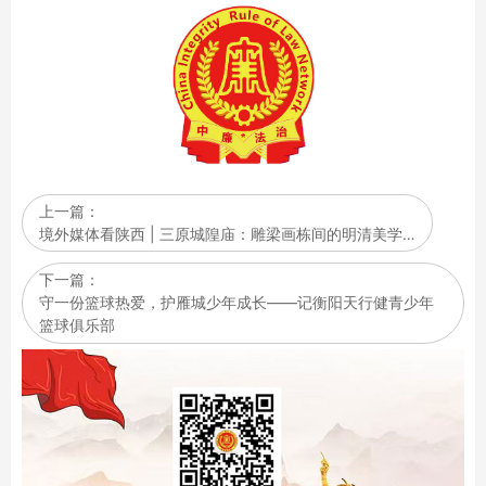
上一篇：
境外媒体看陕西 | 三原城隍庙：雕梁画栋间的明清美学…
下一篇：
守一份篮球热爱，护雁城少年成长——记衡阳天行健青少年
篮球俱乐部