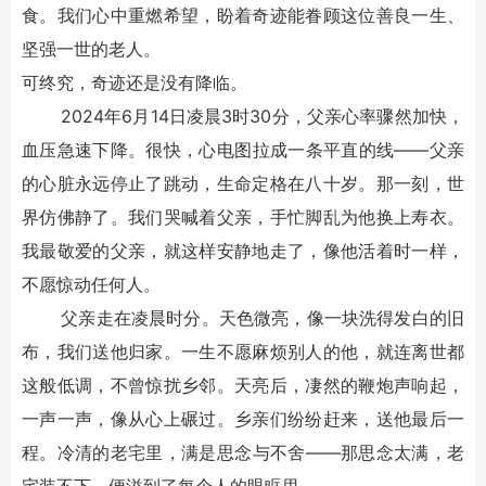
食。我们心中重燃希望，盼着奇迹能眷顾这位善良一生、
坚强一世的老人。
可终究，奇迹还是没有降临。
2024年6月14日凌晨3时30分，父亲心率骤然加快，
血压急速下降。很快，心电图拉成一条平直的线——父亲
的心脏永远停止了跳动，生命定格在八十岁。那一刻，世
界仿佛静了。我们哭喊着父亲，手忙脚乱为他换上寿衣。
我最敬爱的父亲，就这样安静地走了，像他活着时一样，
不愿惊动任何人。
父亲走在凌晨时分。天色微亮，像一块洗得发白的旧
布，我们送他归家。一生不愿麻烦别人的他，就连离世都
这般低调，不曾惊扰乡邻。天亮后，凄然的鞭炮声响起，
一声一声，像从心上碾过。乡亲们纷纷赶来，送他最后一
程。冷清的老宅里，满是思念与不舍——那思念太满，老