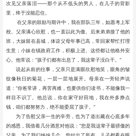
次见父亲落泪——那个从不低头的男人，在儿子的背影
里，终于没能忍住。
在父亲的鼓励与期许中，我在部队三年，如愿考上军
校。父亲满心欣慰，也一直以此为傲。后来弟弟接了他的
班，大妹留在县城，体谅父母年事已高，常回家帮忙打理
生意；小妹在镇政府工作，积极上进。这些都让他格外安
心。他常说：“孩子们都有出息了，我这辈子没白干。”
说起从前的往事，父亲只是满眼欣慰地笑，眼角的皱
纹像秋日的菊花，一层一层地展开。母亲在一旁轻声说
道：“你爸常讲，再苦再难，也要供你们读书，不能像我一
样目不识丁。他总说，你在家守好田地，我在外多挣点
钱，咱们都努努力，绝不能委屈了孩子。”
为了告慰父亲一生的辛劳，也为了道出藏在心底多年
的感恩，我借着几分酒意对他说：“您是我这辈子最骄傲的
父亲。为了我们姊妹几个，您付出了所有，儿子都看在眼