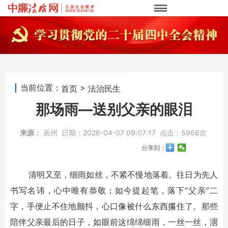
当前位置：
>
首页
法治民生
那场雨—送别父亲的眼泪
来源：
辰州
日期：
2026-04-07 09:07:17
点击：
5966次
分享到：
清明又至，细雨如丝，不紧不慢地落着。往日为先人
书写名讳，心中唯有恭敬；如今提起笔，落下“父亲”二
字，手便止不住地颤抖，心口像被什么东西攥住了。那些
陪伴父亲最后的日子，如眼前这绵绵细雨，一丝一丝，洇