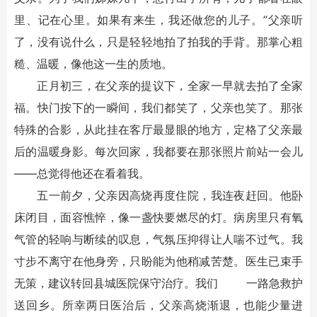
里、记在心里。如果有来生，我还做您的儿子。”父亲听
了，没有说什么，只是轻轻地拍了拍我的手背。那掌心粗
糙、温暖，像他这一生的质地。
正月初三，在父亲的提议下，全家一早就去拍了全家
福。快门按下的一瞬间，我们都笑了，父亲也笑了。那张
特殊的合影，从此挂在客厅最显眼的地方，定格了父亲最
后的温暖身影。每次回家，我都要在那张照片前站一会儿
——总觉得他还在看着我。
五一前夕，父亲因高烧再度住院，我连夜赶回。他卧
床闭目，面容憔悴，像一盏快要燃尽的灯。病房里只有氧
气管的轻响与断续的叹息，气氛压抑得让人喘不过气。我
寸步不离守在他身旁，只盼能为他稍减苦楚。医生已束手
无策，建议转回县城医院保守治疗。我们 一路急救护
送回乡。所幸两日医治后，父亲高烧渐退，也能少量进