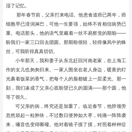
湿了记忆。
那年春节前，父亲打来电话。他患食道癌已两年，癌
细胞早已浸润淋巴，可他一生要强，始终不肯相信病势已
重。电话那头，他的语气里藏着一丝不易察觉的期盼——
盼我们一家三口回去团圆。那期盼很轻，轻得像风中的蛛
丝，可我听得真真切切。
小年那天，我和妻子从东北赶回河南老家，在上海工
作的女儿也匆匆归来。一家人围坐在老人身边，暖黄的灯
光裹着饭菜的香气，把每个人的脸都镀上一层柔光。那一
刻，我们凑成了父亲心底盼望已久的圆满——那个圆，他
等了很久。
可父亲的病，终究还是加重了。临近春节，他脖颈旁
忽然鼓起一粒肿块，不过数日便肿如大枣，钝痛一阵阵袭
来，嗓音也变得嘶哑。他对着镜子摸了摸，对照着种种症