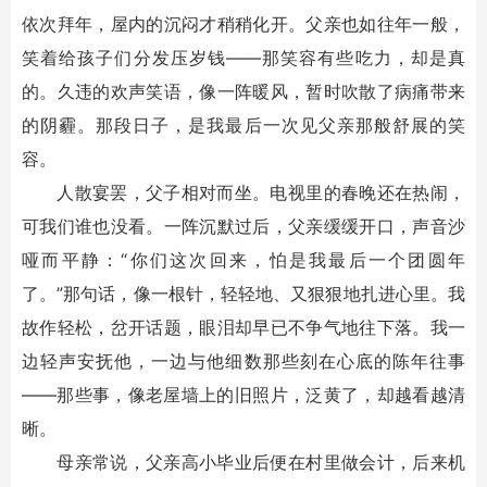
依次拜年，屋内的沉闷才稍稍化开。父亲也如往年一般，
笑着给孩子们分发压岁钱——那笑容有些吃力，却是真
的。久违的欢声笑语，像一阵暖风，暂时吹散了病痛带来
的阴霾。那段日子，是我最后一次见父亲那般舒展的笑
容。
人散宴罢，父子相对而坐。电视里的春晚还在热闹，
可我们谁也没看。一阵沉默过后，父亲缓缓开口，声音沙
哑而平静：“你们这次回来，怕是我最后一个团圆年
了。”那句话，像一根针，轻轻地、又狠狠地扎进心里。我
故作轻松，岔开话题，眼泪却早已不争气地往下落。我一
边轻声安抚他，一边与他细数那些刻在心底的陈年往事
——那些事，像老屋墙上的旧照片，泛黄了，却越看越清
晰。
母亲常说，父亲高小毕业后便在村里做会计，后来机