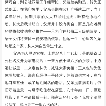
缘巧合，到公社四清工作组帮忙，凭着踏实勤恳，转为正
式职工。在我印象里，父亲长期在公社广播站工作，当了
多年站长。同期共事的人大都得到提拔，唯有他原地不
动。长大后我才明白，父亲并非没有机会，而是几次难得
的提拔都被他主动推辞——只为守住那份工人级的编制，
给子女们将来留一份安稳的依靠。他这一生，心里装的始
终是这个家，从未为自己争过什么。
父亲为人厚道实在。上世纪八十年代初，是他提议以
公社名义开办家电商店：一来方便十里八乡的乡亲，不必
远赴城里；二来定价从优，减轻大家负担；三来也能为集
体增加收入。那家店经他一手经营，凭着诚信本分，在当
地口碑甚佳，成了远近闻名的老店。父亲提前病退后，依
旧守着生意，与母亲吃住都在店里，几十年如一日，勤勤
恳恳，直至生命最后一刻。那家店的灯，亮了无数个清晨
和深夜，也照亮了十里八乡的路。