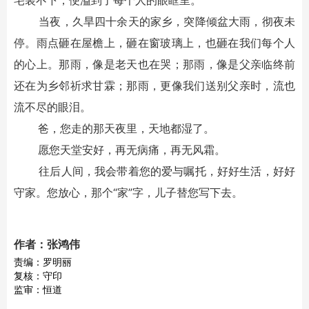
宅装不下，便溢到了每个人的眼眶里。
当夜，久旱四十余天的家乡，突降倾盆大雨，彻夜未
停。雨点砸在屋檐上，砸在窗玻璃上，也砸在我们每个人
的心上。那雨，像是老天也在哭；那雨，像是父亲临终前
还在为乡邻祈求甘霖；那雨，更像我们送别父亲时，流也
流不尽的眼泪。
爸，您走的那天夜里，天地都湿了。
愿您天堂安好，再无病痛，再无风霜。
往后人间，我会带着您的爱与嘱托，好好生活，好好
守家。您放心，那个“家”字，儿子替您写下去。
作者：张鸿伟
责编：罗明丽
复核：守印
监审：恒道