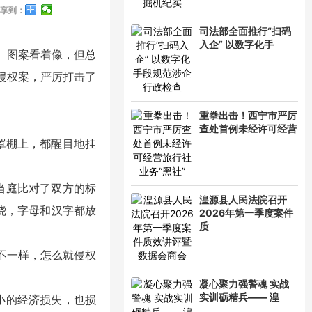
享到：
司法部全面推行“扫码
入企” 以数字化手
、图案看着像，但总
标侵权案，严厉打击了
重拳出击！西宁市严厉
查处首例未经许可经营
罩棚上，都醒目地挂
当庭比对了双方的标
湟源县人民法院召开
绕，字母和汉字都放
2026年第一季度案件
质
不一样，怎么就侵权
凝心聚力强警魂 实战
实训砺精兵—— 湟
小的经济损失，也损