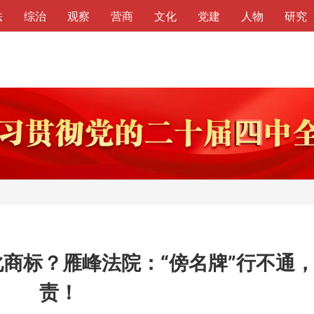
法
综治
观察
营商
文化
党建
人物
研究
化商标？雁峰法院：“傍名牌”行不通
责！