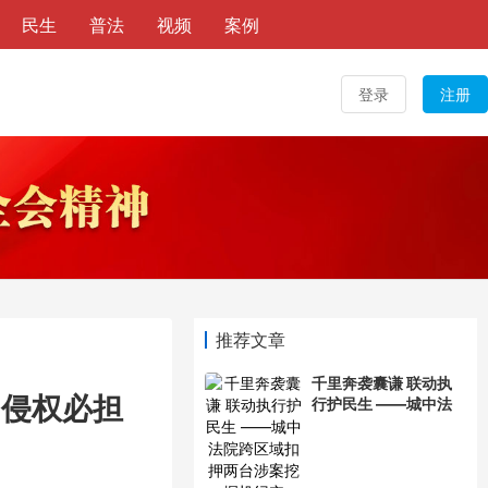
民生
普法
视频
案例
登录
注册
推荐文章
千里奔袭囊谦 联动执
，侵权必担
行护民生 ——城中法