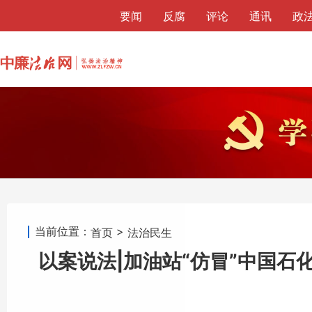
要闻
反腐
评论
通讯
政
法学界
咨询
本网动态
当前位置：
>
首页
法治民生
以案说法|加油站“仿冒”中国石