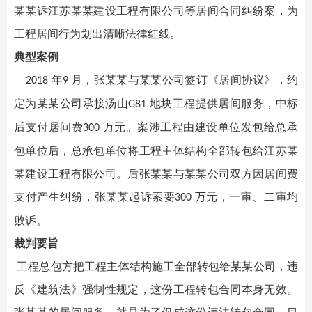
某某
诉江苏
某某
建设工程有限公司等居间合同纠纷案，为
工程居间行为划出清晰法律红线。
典型案例
年
月，
张某某
与
某某
公司签订《居间协议》，约
2018
9
定为
某某
公司承接汤山
地块工程提供居间服务，中标
G81
后支付居间费
万元。案涉工程由建设单位发包给总承
300
包单位后，总承包单位将工程主体结构全部转包给江苏某
某建设工程有限公司。后张某某
与
某某
公司双方因居间费
支付产生纠纷，
张某某
起诉索要
万元，一审、二审均
300
败诉。
裁判要旨
工程总包方把工程主体结构施工全部转包给
某某
公司，违
反《建筑法》强制性规定，这份工程转包合同本身无效。