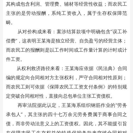
其构成包含利润、管理费、辅材等经营性收益；而农民工
主张的是劳动报酬，系纯工资收入，属于生存权保障范
畴。
从对价构成来看：案涉结算款项中明确包含“误工补
偿费”，这表明王某海是独立经营、自负盈亏的经营主体；
而农民工的报酬则是以工作时间或工作量计算的计时或计
件工资。
从权利救济路径来看：王某海应依据《民法典》合同
编的规定向合同相对方主张权利，严守合同相对性原则；
而农民工则可依据《保障农民工工资支付条例》的特别规
定突破合同相对性，直接向总包单位主张工资债权。
再审法院据此认定，王某海系组织钢筋作业的“劳务
承包人”，其主张的四十七万余元劳务费属于商事合同之
债，而非劳动法意义上的工资债权。因此，其不能援引旨
在保障农民工生存权益的特殊保护条款来突破合同相对