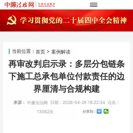
当前位置：
>
首页
案例解读
再审改判启示录：多层分包链条
下施工总承包单位付款责任的边
界厘清与合规构建
来源：
日期：
2026-04-26 18:22:34
点击：
中廉法治网
13082次
分享到：