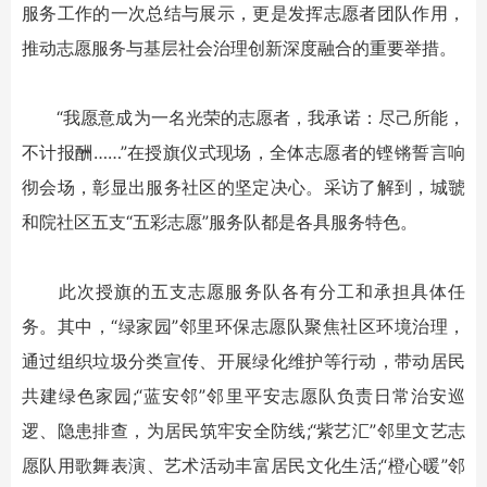
服务工作的一次总结与展示，更是发挥志愿者团队作用，
推动志愿服务与基层社会治理创新深度融合的重要举措。
“我愿意成为一名光荣的志愿者，我承诺：尽己所能，
不计报酬……”在授旗仪式现场，全体志愿者的铿锵誓言响
彻会场，彰显出服务社区的坚定决心。采访了解到，城虢
和院社区五支“五彩志愿”服务队都是各具服务特色。
此次授旗的五支志愿服务队各有分工和承担具体任
务。其中，“绿家园”邻里环保志愿队聚焦社区环境治理，
通过组织垃圾分类宣传、开展绿化维护等行动，带动居民
共建绿色家园;“蓝安邻”邻里平安志愿队负责日常治安巡
逻、隐患排查，为居民筑牢安全防线;“紫艺汇”邻里文艺志
愿队用歌舞表演、艺术活动丰富居民文化生活;“橙心暖”邻