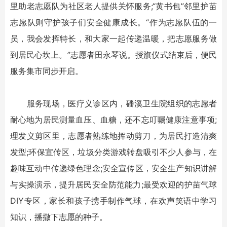
里助老志愿队为社区老人提供关怀服务;“黄书包”邻里护苗
志愿队则守护孩子们安全健康成长。“作为志愿队伍的一
员，我会发挥特长，和大家一起传递温暖，把志愿服务做
到居民心坎上。”志愿者田永琴说。授旗仪式结束后，便民
服务集市同步开启。
服务现场，医疗义诊区内，磻溪卫生院组织的志愿者
耐心地为居民测量血压、血糖，还不忘叮嘱健康注意事项;
理发义剪区里，志愿者熟练地挥动剪刀，为居民打造清爽
发型;环保宣传区，垃圾分类游戏转盘吸引不少人参与，在
趣味互动中传递绿色理念;安全宣传区，安全生产知识讲解
与实操演示，提升居民安全防范能力;最受欢迎的护苗气球
DIY专区，家长和孩子携手制作气球，在欢声笑语中学习
知识，播撒下志愿的种子。