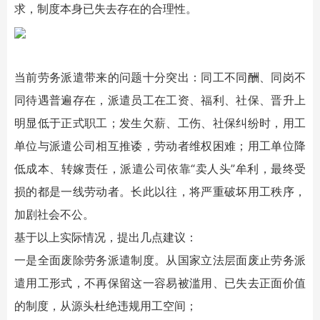
求，制度本身已失去存在的合理性。
当前劳务派遣带来的问题十分突出：同工不同酬、同岗不
同待遇普遍存在，派遣员工在工资、福利、社保、晋升上
明显低于正式职工；发生欠薪、工伤、社保纠纷时，用工
单位与派遣公司相互推诿，劳动者维权困难；用工单位降
低成本、转嫁责任，派遣公司依靠“卖人头”牟利，最终受
损的都是一线劳动者。长此以往，将严重破坏用工秩序，
加剧社会不公。
基于以上实际情况，提出几点建议：
一是全面废除劳务派遣制度。从国家立法层面废止劳务派
遣用工形式，不再保留这一容易被滥用、已失去正面价值
的制度，从源头杜绝违规用工空间；